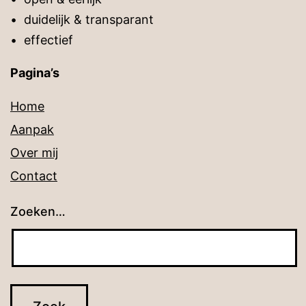
• duidelijk & transparant
• effectief
Pagina’s
Home
Aanpak
Over mij
Contact
Zoeken…